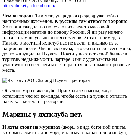
и находится в AO Chalong. Вот его сайт
http://phuketyachtclub.com/
Чем он хорош
. Там международная среда, дружелюбно
настроенных яхтсменов.
К русским там относятся хорошо
.
Хотя они ежедневно получают из средств массовой
информации негатив по поводу России. Я ни разу ничего
плохого там не услышал от яхтсменов. Хотя например, в
Патайе, в местный яхтклуб нас не взяли, и видимо из за
национальности. Члены яхтклуба, это экспаты со всего мира,
долго живущие на Пхукете. Почти у всех есть свой бизнес в
туризме, недвижимости, чартере. Они с удовольствием
участвуют во всех регатах. Стараются, и занимают призовые
места.
Обычное утро в яхтклубе. Приехали яхтсмены, ждут
остальных членов команды, чтобы сесть на тузик и отплыть
на яхту. Пьют чай в ресторане.
Марины у яхтклуба нет.
И яхты стоят на мурингах
(якорь, в виде бетонной плиты,
который лежит на дне моря, и к нему за канат привязан буй).