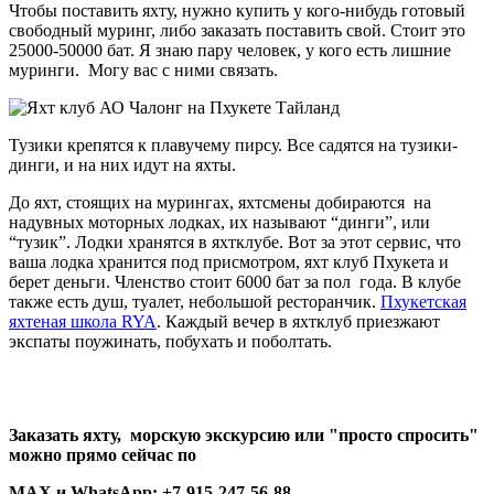
Чтобы поставить яхту, нужно купить у кого-нибудь готовый
свободный муринг, либо заказать поставить свой. Стоит это
25000-50000 бат. Я знаю пару человек, у кого есть лишние
муринги. Могу вас с ними связать.
Тузики крепятся к плавучему пирсу. Все садятся на тузики-
динги, и на них идут на яхты.
До яхт, стоящих на мурингах, яхтсмены добираются на
надувных моторных лодках, их называют “динги”, или
“тузик”. Лодки хранятся в яхтклубе. Вот за этот сервис, что
ваша лодка хранится под присмотром, яхт клуб Пхукета и
берет деньги. Членство стоит 6000 бат за пол года. В клубе
также есть душ, туалет, небольшой ресторанчик.
Пхукетская
яхтеная школа RYA
. Каждый вечер в яхтклуб приезжают
экспаты поужинать, побухать и поболтать.
Заказать яхту, морскую экскурсию или "просто спросить"
можно прямо сейчас по
MAX и WhatsApp: +7-915-247-56-88