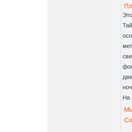
Пл
Это
Тай
осо
мет
све
фон
две
ноч
На 
Мы
Co