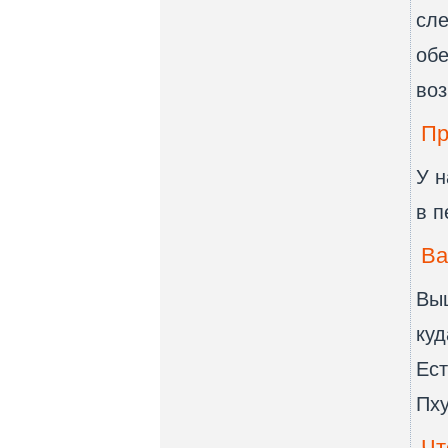
сле
обе
во
Пр
У н
в п
Ва
Выш
куд
Ест
Пху
Чт