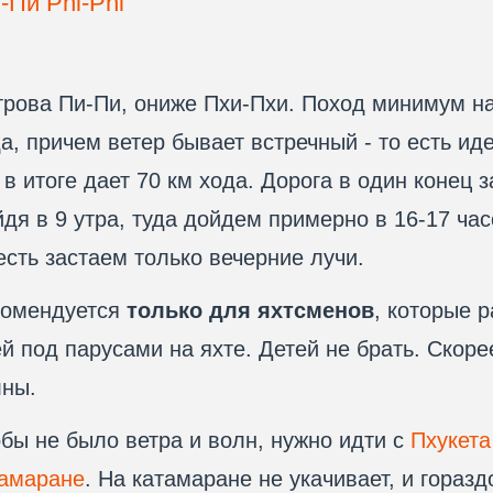
-Пи Phi-Phi
рова Пи-Пи, ониже Пхи-Пхи. Поход минимум на
а, причем ветер бывает встречный - то есть ид
 в итоге дает 70 км хода. Дорога в один конец 
дя в 9 утра, туда дойдем примерно в 16-17 час
есть застаем только вечерние лучи.
комендуется
только для яхтсменов
, которые 
й под парусами на яхте. Детей не брать. Скорее
лны.
бы не было ветра и волн, нужно идти с
Пхукета
тамаране
. На катамаране не укачивает, и гораз