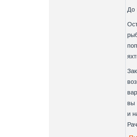
До 
Ост
рыб
поп
яхт
Зак
воз
вар
вы 
и н
Рач