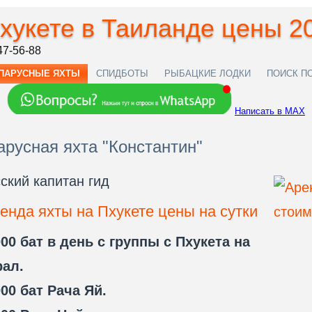
Пхукете в Таиланде цены 2
47-56-88
ПАРУСНЫЕ ЯХТЫ
СПИДБОТЫ
РЫБАЦКИЕ ЛОДКИ
ПОИСК П
Написать в MAX
арусная яхта "Константин"
ский капитан гид
енда яхты на Пхукете цены на сутки
00 бат в день с группы с Пхукета на
рал.
00 бат Рача Яй.