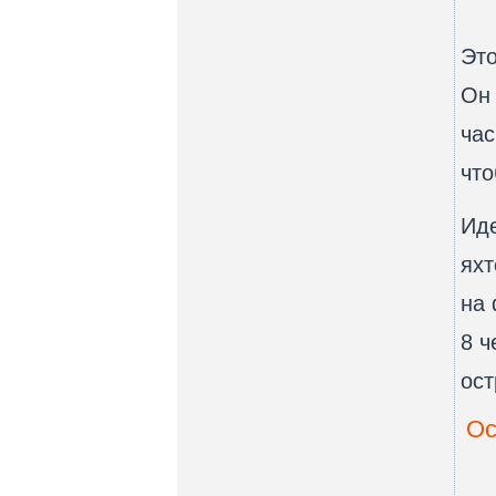
Это
Он 
час
что
Иде
яхт
на 
8 ч
ост
Ос