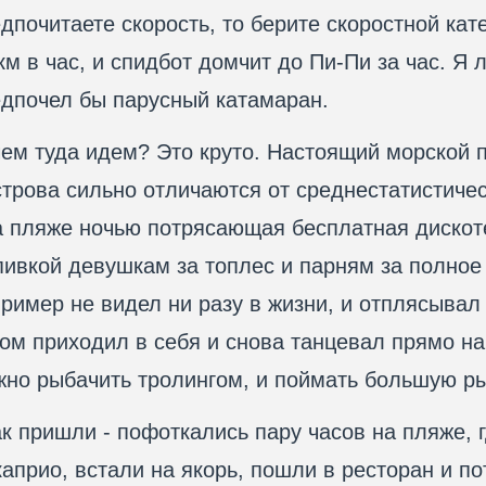
дпочитаете скорость, то берите скоростной кате
км в час, и спидбот домчит до Пи-Пи за час. Я 
дпочел бы парусный катамаран.
ем туда идем? Это круто. Настоящий морской п
строва сильно отличаются от среднестатистиче
а пляже ночью потрясающая бесплатная дискот
ивкой девушкам за топлес и парням за полное n
ример не видел ни разу в жизни, и отплясывал 
ом приходил в себя и снова танцевал прямо на
но рыбачить тролингом, и поймать большую ры
к пришли - пофоткались пару часов на пляже,
априо, встали на якорь, пошли в ресторан и по