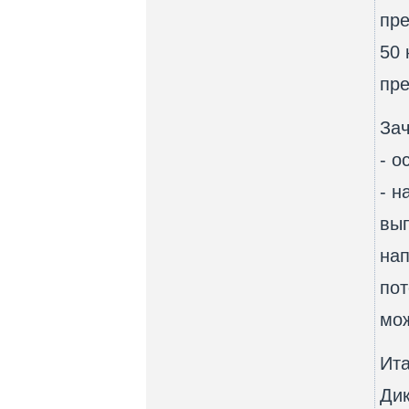
пре
50 
пре
Зач
- о
- н
вып
нап
пот
мож
Ита
Дик