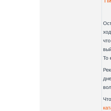
Пи
Ост
ход
что
вый
То 
Ре
дне
во
Что
ка