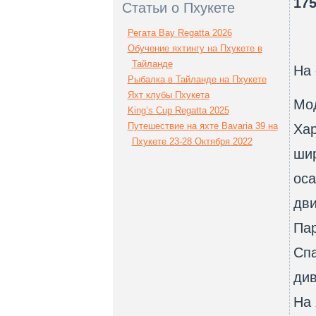
175
Статьи о Пхукете
Регата Bay Regatta 2026
Обучение яхтингу на Пхукете в
Тайланде
На 
Рыбалка в Тайланде на Пхукете
Яхт клубы Пхукета
Мод
King’s Cup Regatta 2025
Путешествие на яхте Bavaria 39 на
Хар
Пхукете 23-28 Октября 2022
ши
оса
дви
Пар
Спа
див
На 