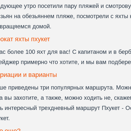
дующее утро посетили пару пляжей и смотров
зьян на обезьяннем пляже, посмотрели с яхты 
звращяемся домой.
окат яхты пхукет
ас более 100 яхт для вас! С капитаном и в бер
ейджер примерно что хотите, и мы вам подбер
риации и варианты
е приведены три популярных маршрута. Можно 
а вы захотите, а также, можно ходить не, скаже
ь интересный трехдневный маршрут Пхукет - Ос
кет.
о еще?